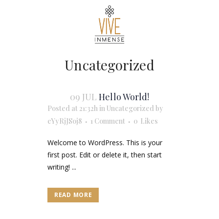
Uncategorized
09 JUL
Hello World!
Posted at 21:32h
in
Uncategorized
by
eYyRjJSoj8
1 Comment
0
Likes
Welcome to WordPress. This is your
first post. Edit or delete it, then start
writing! ...
READ MORE