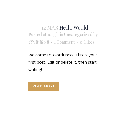
12 MAR
Hello World!
Posted at 10:35h
in
Uncategorized
by
eYyRjJSoj8
1 Comment
0
Likes
Welcome to WordPress. This is your
first post. Edit or delete it, then start
writing!...
READ MORE